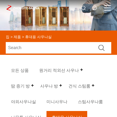
집
>
제품
> 휴대용 사우나실
모든 상품
원거리 적외선 사우나
땀 증기 방
사우나 방
건식 스팀룸
야외사우나실
미니사우나
스팀사우나룸