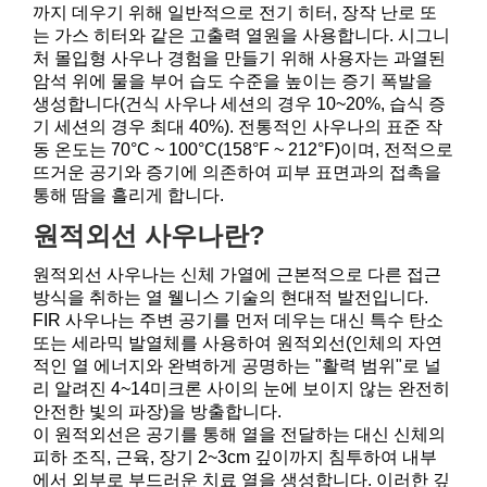
까지 데우기 위해 일반적으로 전기 히터, 장작 난로 또
는 가스 히터와 같은 고출력 열원을 사용합니다. 시그니
처 몰입형 사우나 경험을 만들기 위해 사용자는 과열된
암석 위에 물을 부어 습도 수준을 높이는 증기 폭발을
생성합니다(건식 사우나 세션의 경우 10~20%, 습식 증
기 세션의 경우 최대 40%). 전통적인 사우나의 표준 작
동 온도는 70°C ~ 100°C(158°F ~ 212°F)이며, 전적으로
뜨거운 공기와 증기에 의존하여 피부 표면과의 접촉을
통해 땀을 흘리게 합니다.
원적외선 사우나란?
원적외선 사우나는 신체 가열에 근본적으로 다른 접근
방식을 취하는 열 웰니스 기술의 현대적 발전입니다.
FIR 사우나는 주변 공기를 먼저 데우는 대신 특수 탄소
또는 세라믹 발열체를 사용하여 원적외선(인체의 자연
적인 열 에너지와 완벽하게 공명하는 "활력 범위"로 널
리 알려진 4~14미크론 사이의 눈에 보이지 않는 완전히
안전한 빛의 파장)을 방출합니다.
이 원적외선은 공기를 통해 열을 전달하는 대신 신체의
피하 조직, 근육, 장기 2~3cm 깊이까지 침투하여 내부
에서 외부로 부드러운 치료 열을 생성합니다. 이러한 깊