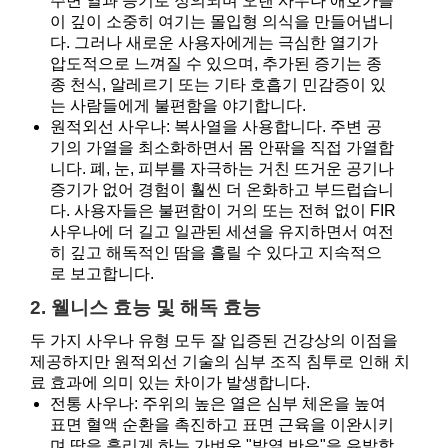
주변 열과 증기로 정의되며 오랜 사우나 애호가들
이 깊이 소중히 여기는 몰입형 의식을 만들어냅니
다. 그러나 새로운 사용자에게는 극심한 열기가
압도적으로 느껴질 수 있으며, 추가된 증기는 종
종 천식, 알레르기 또는 기타 호흡기 민감증이 있
는 사람들에게 불편함을 야기합니다.
원적외선 사우나: 복사열을 사용합니다. 주변 공
기의 가열을 최소화하면서 몸 안팎을 직접 가열합
니다. 폐, 눈, 피부를 자극하는 거친 뜨거운 공기나
증기가 없어 경험이 훨씬 더 온화하고 부드럽습니
다. 사용자들은 불편함이 거의 또는 전혀 없이 FIR
사우나에 더 길고 일관된 세션을 유지하면서 여전
히 깊고 해독적인 땀을 흘릴 수 있다고 지속적으
로 보고합니다.
2. 웰니스 효능 및 해독 효능
두 가지 사우나 유형 모두 잘 입증된 건강상의 이점을
제공하지만 원적외선 기술의 심부 조직 침투로 인해 치
료 효과에 의미 있는 차이가 발생합니다.
전통 사우나: 주위의 높은 열은 심부 체온을 높여
표면 혈액 순환을 촉진하고 표면 근육을 이완시키
며 땀을 흘리게 하는 가벼운 "발열 반응"을 유발합